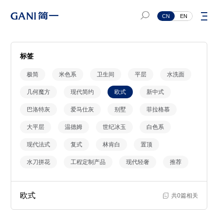
CN
EN
标签
极简
米色系
卫生间
平层
水洗面
几何魔方
现代简约
欧式
新中式
巴洛特灰
爱马仕灰
别墅
菲拉格慕
大平层
温德姆
世纪冰玉
白色系
现代法式
复式
林肯白
置顶
水刀拼花
工程定制产品
现代轻奢
推荐
欧式
共0篇相关