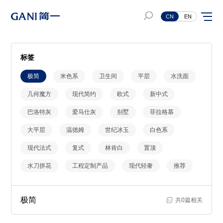
CN
EN
标签
极简
米色系
卫生间
平层
水洗面
几何魔方
现代简约
欧式
新中式
巴洛特灰
爱马仕灰
别墅
菲拉格慕
大平层
温德姆
世纪冰玉
白色系
现代法式
复式
林肯白
置顶
水刀拼花
工程定制产品
现代轻奢
推荐
极简
共0篇相关