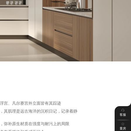
浮宫、凡尔赛宫外立面
皆有其踪迹
，
其肌理是远古海洋的沉积日记，记录着静
客服
，弥补原生材质在强度与耐污上的局限
量房