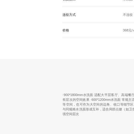
连纹方式
不连纹
价格
368元/
·900*1800mm水洗面 适配大平层客厅、高
有层次的空间效果 ·600*1200mm水洗面 常
等空间，也可作为大空间的边角、收口等细节区域 ·
与同规格水洗面形成互补，适合局部点缀（如卫
强空间层次