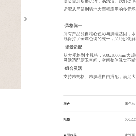
使它
更加耐磨抗污，易清洁
。我们提供
适配从局部到墙地大面积应用的多元场
·风格统一
所有产品源自核心色彩与肌理基因，水
既保持了全屋色调的统一，又巧妙化解
·
场景适配
从大规格到小规格，
900x1800mm
灵活适配厨卫空间，空间整体视觉不断
·
组合灵活
支持跨规格、跨肌理自由搭配，满足大
颜色
米色系
规格
600x12
表面效果
水洗面