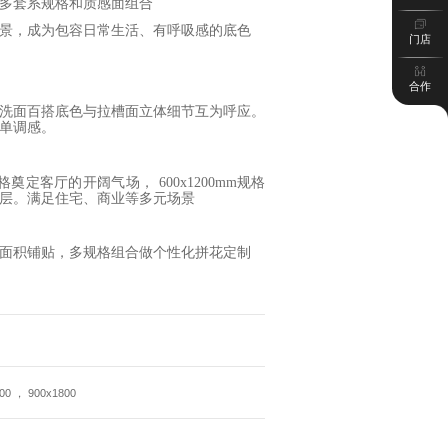
多套系规格和质感面组合
景
，成为
包容
日常生活
、有呼吸感的底色
门店
合作
洗面百搭底色与拉槽面立体细节互为呼应。
单调感。
大规格奠定客厅的开阔气场， 600x1200mm规格
层。满足住宅、商业等多元场景
面积铺贴，多规格组合做个性化拼花定制
00 ， 900x1800