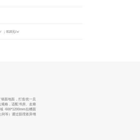
㎡ ；818元/㎡
端餐厅墙面地面，打造统一且
规主流规格，适配书房、走廊
600*1200mm拉槽面
生间等）通过肌理差异增